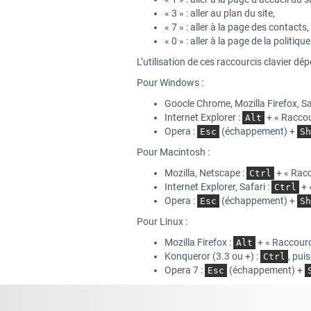
« 3 » : aller au plan du site,
« 7 » : aller à la page des contacts,
« 0 » : aller à la page de la politiqu
L’utilisation de ces raccourcis clavier dé
Pour Windows :
Goocle Chrome, Mozilla Firefox, Sa
Internet Explorer :
+ « Raccour
Alt
Opera :
(échappement) +
Esc
Sh
Pour Macintosh :
Mozilla, Netscape :
+ « Racc
Ctrl
Internet Explorer, Safari :
+ 
Ctrl
Opera :
(échappement) +
Esc
Sh
Pour Linux :
Mozilla Firefox :
+ « Raccourci
Alt
Konqueror (3.3 ou +) :
, pui
Ctrl
Opera 7 :
(échappement) +
Esc