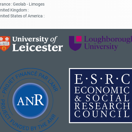
rance : Geolab - Limoges
nited Kingdom :
nited States of America :