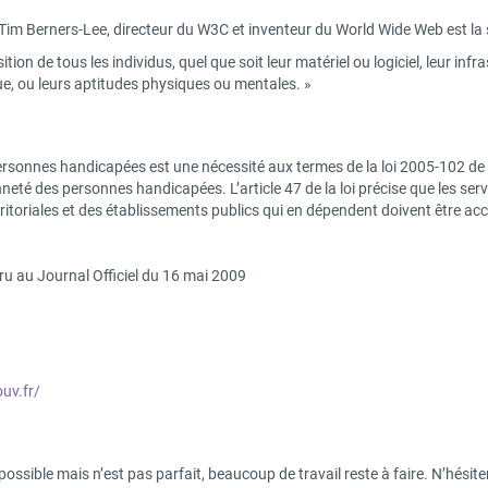
e Tim Berners-Lee, directeur du W3C et inventeur du World Wide Web est la 
ition de tous les individus, quel que soit leur matériel ou logiciel, leur inf
que, ou leurs aptitudes physiques ou mentales. »
personnes handicapées est une nécessité aux termes de la loi 2005-102 de fé
enneté des personnes handicapées. L’article 47 de la loi précise que les s
 territoriales et des établissements publics qui en dépendent doivent être
aru au Journal Officiel du 16 mai 2009
uv.fr/
possible mais n’est pas parfait, beaucoup de travail reste à faire. N’hési