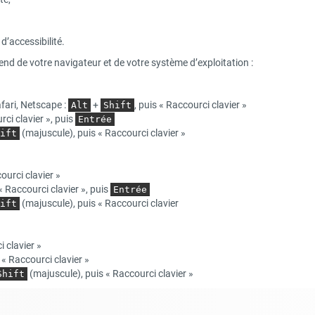
e d’accessibilité.
pend de votre navigateur et de votre système d’exploitation :
fari, Netscape :
+
, puis « Raccourci clavier »
Alt
Shift
ci clavier », puis
Entrée
(majuscule), puis « Raccourci clavier »
ift
ourci clavier »
« Raccourci clavier », puis
Entrée
(majuscule), puis « Raccourci clavier
ift
 clavier »
s « Raccourci clavier »
(majuscule), puis « Raccourci clavier »
Shift