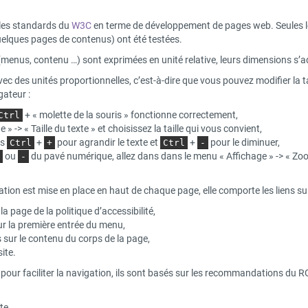
.
 les standards du
W3C
en terme de développement de pages web. Seules les
quelques pages de contenus) ont été testées.
(menus, contenu …) sont exprimées en unité relative, leurs dimensions s
avec des unités proportionnelles, c’est-à-dire que vous pouvez modifier la 
gateur :
+ « molette de la souris » fonctionne correctement,
Ctrl
» -> « Taille du texte » et choisissez la taille qui vous convient,
es
+
pour agrandir le texte et
+
pour le diminuer,
Ctrl
+
Ctrl
-
ou
du pavé numérique, allez dans dans le menu « Affichage » -> « Zoo
-
ation est mise en place en haut de chaque page, elle comporte les liens sui
à la page de la politique d’accessibilité,
sur la première entrée du menu,
us sur le contenu du corps de la page,
site.
pour faciliter la navigation, ils sont basés sur les recommandations du RGA
te,