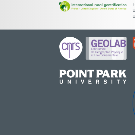
F
U
U